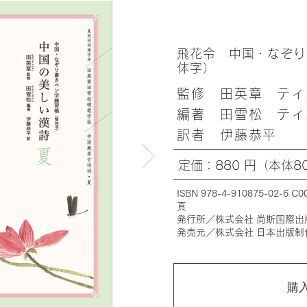
飛花令 中国・なぞり
体字）
監修 田英章 ティ
編著 田雪松 ティ
訳者 伊藤恭平
定価：880 円（本体80
ISBN 978-4-910875-02-6
頁
発行所／株式会社 尚斯国際出
発売元／株式会社 日本出版制
購